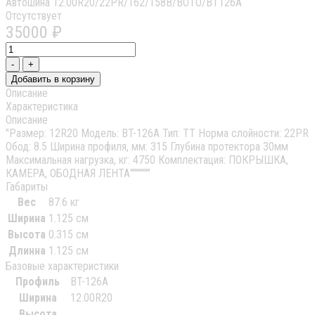
Автошина 12.00R20/22PR/162/158B/BOTO/ВТ126А
Отсутствует
35000 ₽
-
+
Добавить в корзину
Описание
Характеристика
Описание
"Размер: 12R20 Модель: BT-126А Тип: TT Норма слойности: 22PR
Обод: 8.5 Ширина профиля, мм: 315 Глубина протектора 30мм
Максимальная нагрузка, кг: 4750 Комплектация: ПОКРЫШКА,
КАМЕРА, ОБОДНАЯ ЛЕНТА"""""""
Габариты
Вес
87.6 кг
Ширина
1.125 см
Высота
0.315 см
Длинна
1.125 см
Базовые характеристики
Профиль
BT-126А
Ширина
12.00R20
Высота